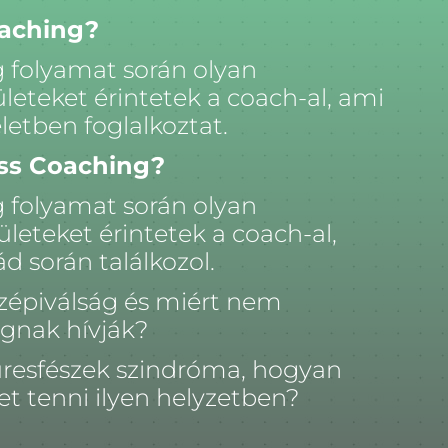
oaching?
 folyamat során olyan
leteket érintetek a coach-al, ami
etben foglalkoztat.
ess Coaching?
 folyamat során olyan
leteket érintetek a coach-al,
 során találkozol.
özépiválság és miért nem
ágnak hívják?
üresfészek szindróma, hogyan
het tenni ilyen helyzetben?