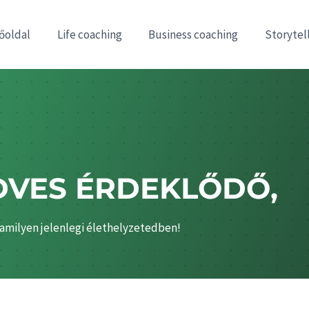
őoldal
Life coaching
Business coaching
Storytel
DVES ÉRDEKLŐDŐ,
lamilyen jelenlegi élethelyzetedben!