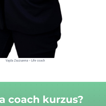
Vajda Zsuzsanna – Life coach
 a coach kurzus?