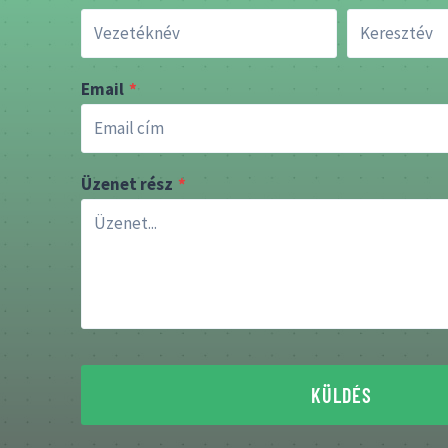
Email
*
Üzenet rész
*
KÜLDÉS