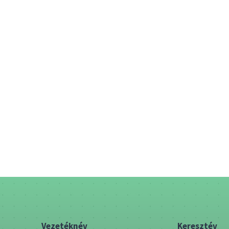
Vezetéknév
Keresztév