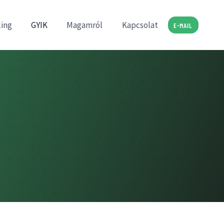
ling
GYIK
Magamról
Kapcsolat
E-MAIL