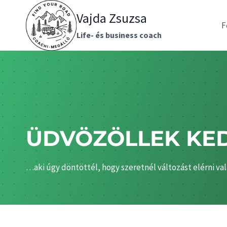
Skip
Vajda Zsuzsa
to
F
content
Life- és business coach
ÜDVÖZÖLLEK KE
…aki úgy döntöttél, hogy szeretnél változást elérni va