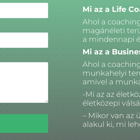
Mi az a Life C
Ahol a coaching
magánéleti terü
a mindennapi él
Mi az a Busin
Ahol a coaching
munkahelyi terü
amivel a munkád
-Mi az az életk
életközepi váls
– Mikor van az 
alakul ki, mi le